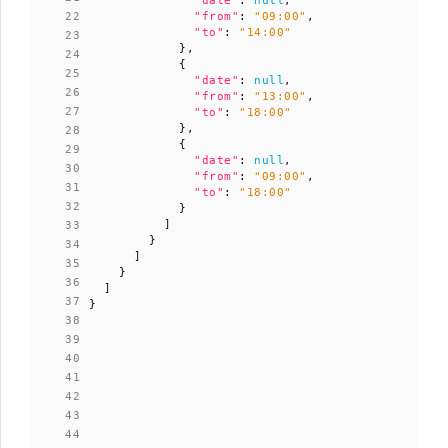
"date"
:
null
,
"from"
:
"09:00"
,
"to"
:
"14:00"
},
{
"date"
:
null
,
"from"
:
"13:00"
,
"to"
:
"18:00"
},
{
"date"
:
null
,
"from"
:
"09:00"
,
"to"
:
"18:00"
}
]
}
]
}
]
}