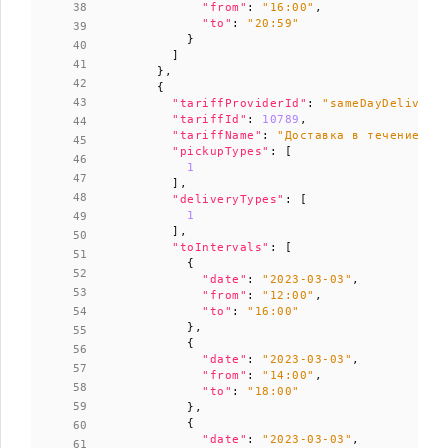
"from"
:
"16:00"
,
"to"
:
"20:59"
}
]
},
{
"tariffProviderId"
:
"sameDayDelivery
"tariffId"
:
10789
,
"tariffName"
:
"Доставка в течение дн
"pickupTypes"
:
[
1
],
"deliveryTypes"
:
[
1
],
"toIntervals"
:
[
{
"date"
:
"2023-03-03"
,
"from"
:
"12:00"
,
"to"
:
"16:00"
},
{
"date"
:
"2023-03-03"
,
"from"
:
"14:00"
,
"to"
:
"18:00"
},
{
"date"
:
"2023-03-03"
,