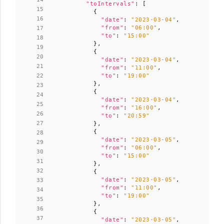
"toIntervals"
:
[
{
"date"
:
"2023-03-04"
,
"from"
:
"06:00"
,
"to"
:
"15:00"
},
{
"date"
:
"2023-03-04"
,
"from"
:
"11:00"
,
"to"
:
"19:00"
},
{
"date"
:
"2023-03-04"
,
"from"
:
"16:00"
,
"to"
:
"20:59"
},
{
"date"
:
"2023-03-05"
,
"from"
:
"06:00"
,
"to"
:
"15:00"
},
{
"date"
:
"2023-03-05"
,
"from"
:
"11:00"
,
"to"
:
"19:00"
},
{
"date"
:
"2023-03-05"
,