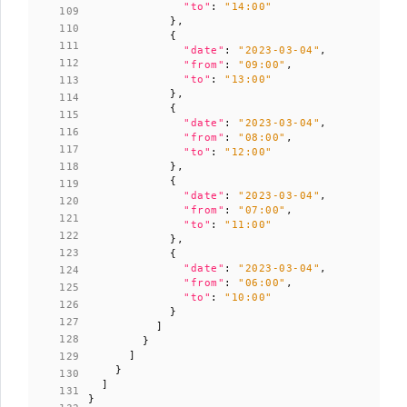
"to"
:
"14:00"
},
{
"date"
:
"2023-03-04"
,
"from"
:
"09:00"
,
"to"
:
"13:00"
},
{
"date"
:
"2023-03-04"
,
"from"
:
"08:00"
,
"to"
:
"12:00"
},
{
"date"
:
"2023-03-04"
,
"from"
:
"07:00"
,
"to"
:
"11:00"
},
{
"date"
:
"2023-03-04"
,
"from"
:
"06:00"
,
"to"
:
"10:00"
}
]
}
]
}
]
}