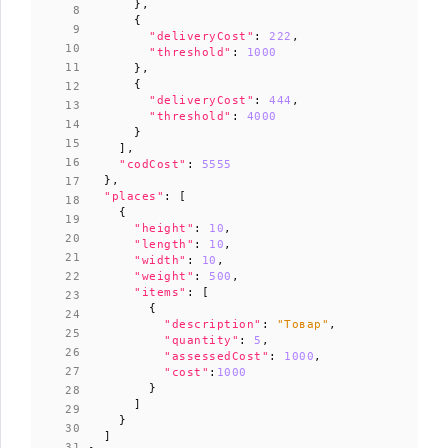
},
{
"deliveryCost"
:
222
,
"threshold"
:
1000
},
{
"deliveryCost"
:
444
,
"threshold"
:
4000
}
],
"codCost"
:
5555
},
"places"
:
[
{
"height"
:
10
,
"length"
:
10
,
"width"
:
10
,
"weight"
:
500
,
"items"
:
[
{
"description"
:
"Товар"
,
"quantity"
:
5
,
"assessedCost"
:
1000
,
"cost"
:
1000
}
]
}
]