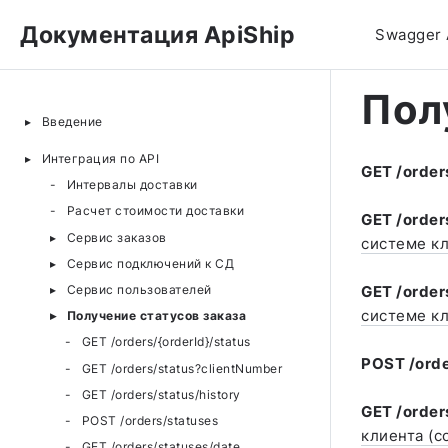
Документация ApiShip
Swagger 
Пол
Введение
Интеграция по API
GET /order
Интервалы доставки
Расчет стоимости доставки
GET /order
Сервис заказов
системе к
Сервис подключений к СД
Сервис пользователей
GET /order
системе к
Получение статусов заказа
GET /orders/{orderId}/status
POST /orde
GET /orders/status?clientNumber
GET /orders/status/history
GET /order
POST /orders/statuses
клиента (c
GET /orders/statuses/date