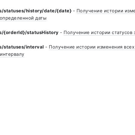
s/statuses/history/date/{date}
-
Получение истории изм
 определенной даты
s/{orderId}/statusHistory
-
Получение истории статусов 
s/statuses/interval
-
Получение истории изменения всех 
 интервалу