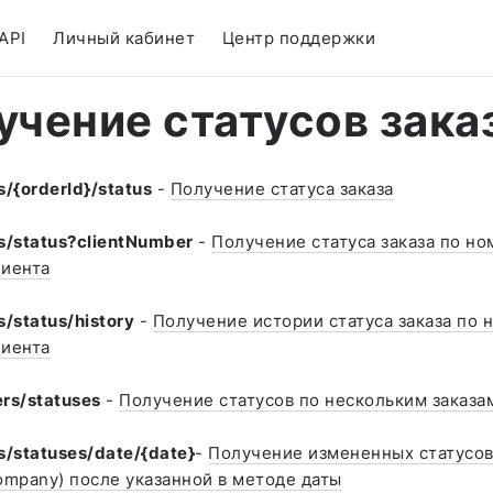
API
Личный кабинет
Центр поддержки
учение статусов зака
s/{orderId}/status
-
Получение статуса заказа
s/status?clientNumber
-
Получение статуса заказа по но
лиента
s/status/history
-
Получение истории статуса заказа по н
лиента
rs/statuses
-
Получение статусов по нескольким заказа
s/statuses/date/{date}
-
Получение измененных статусов
ompany) после указанной в методе даты