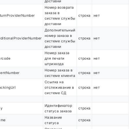
доставки
Номер возврата
заказа в
turnProviderNumber
строка
нет
системе службы
доставки
Дополнительный
номер заказа в
ditionalProviderNumber
строка
нет
системе службы
доставки
Номер заказа
arcode
для печати
строка
нет
штрихкода
Номер заказа в
ientNumber
строка
нет
системе клиента
Ссылка на
ackingUrl
отслеживание в
строка
нет
системе СД
Идентификатор
ey
строка
статуса заказа
Название
ame
строка
статуса