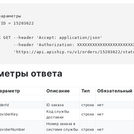
араметры

ID = 15203622

X GET --header 'Accept: application/json' 

      --header 'Authorization: XXXXXXXXXXXXXXXXXXXXXXX
метры ответа
араметр
Описание
Тип
Обязательный
derId
ID заказа
строка
нет
Код службы
oviderKey
строка
нет
доставки
Номер заказа в
roviderNumber
системе службы
строка
нет