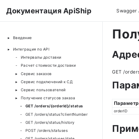
Документация ApiShip
Swagger 
Пол
Введение
Интеграция по API
Адре
Интервалы доставки
Расчет стоимости доставки
GET /orders
Сервис заказов
Сервис подключений к СД
Пара
Сервис пользователей
Получение статусов заказа
Параметр
GET /orders/{orderId}/status
orderID
GET /orders/status?clientNumber
GET /orders/status/history
Прим
POST /orders/statuses
GET /orders/statuses/date