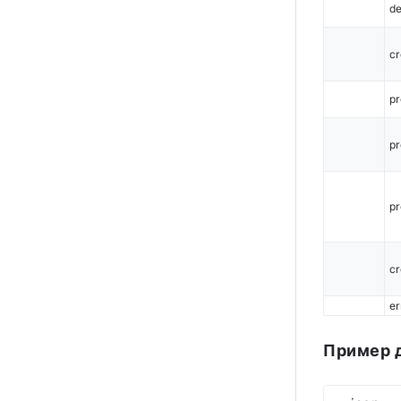
de
cr
p
p
pr
cr
er
Пример 