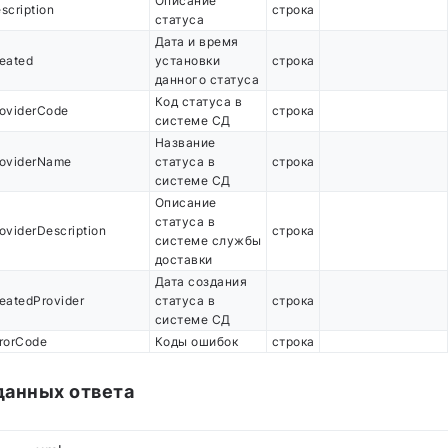
Описание
scription
строка
статуса
Дата и время
eated
установки
строка
данного статуса
Код статуса в
roviderCode
строка
системе СД
Название
roviderName
статуса в
строка
системе СД
Описание
статуса в
oviderDescription
строка
системе службы
доставки
Дата создания
eatedProvider
статуса в
строка
системе СД
rorCode
Коды ошибок
строка
данных ответа