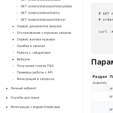
GET /orders/statuses/history/date
GET /orders/statusHistory
# GET п
GET /orders/statuses/interval
# order
Сервис документов заказов
curl -
Отслеживание сторонних заказов
      
Сервис вызова курьера
Ошибки в заказах
Работа с габаритами
Вебхуки
Пара
Получение списка ПВЗ
Примеры работы с API
Раздел
П
Фильтрация в запросах
OrderInfo
Личный кабинет
or
pr
Службы доставки
Интеграции с маркетплейсами
p