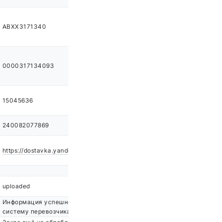
ABXX3171340
0000317134093
15045636
240082077869
https://dostavka.yandex.ru/route/f40cab58
uploaded
Информация успешно загружена в
систему перевозчика