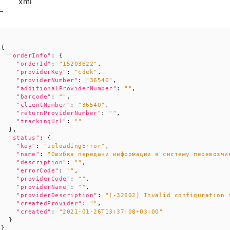
xml
{
"orderInfo"
:
{
"orderId"
:
"15203622"
,
"providerKey"
:
"cdek"
,
"providerNumber"
:
"36540"
,
"additionalProviderNumber"
:
""
,
"barcode"
:
""
,
"clientNumber"
:
"36540"
,
"returnProviderNumber"
:
""
,
"trackingUrl"
:
""
},
"status"
:
{
"key"
:
"uploadingError"
,
"name"
:
"Ошибка передачи информации в систему перевозчи
"description"
:
""
,
"errorCode"
:
""
,
"providerCode"
:
""
,
"providerName"
:
""
,
"providerDescription"
:
"(-32602) Invalid configuration 
"createdProvider"
:
""
,
"created"
:
"2021-01-26T13:37:08+03:00"
}
}