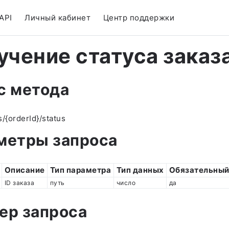
API
Личный кабинет
Центр поддержки
учение статуса заказ
с метода
/{orderId}/status
метры запроса
Описание
Тип параметра
Тип данных
Обязательны
ID заказа
путь
число
да
ер запроса