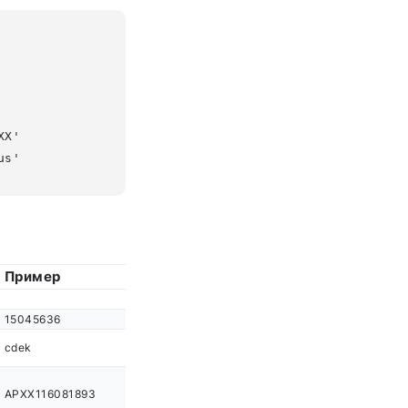
X' 

Пример
15045636
cdek
APXX116081893