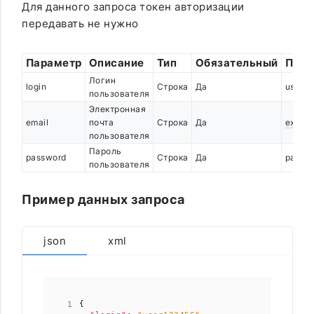
Для данного запроса токен авторизации
передавать не нужно
Параметр
Описание
Тип
Обязательный
Прим
Логин
login
Строка
Да
user
пользователя
Электронная
email
почта
Строка
Да
examp
пользователя
Пароль
password
Строка
Да
pass
пользователя
Пример данных запроса
json
xml
{