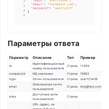
"login"
:
"user123456"
,
"email"
:
"test@test.com"
,
"password"
:
"qwerty123"
}
Параметры ответа
Параметр
Описание
Тип
Пример
Идентификационный
id
Строка
11459
номер пользователя
companyId
ИД компании
Строка
15652
login
Логин пользователя
Строка
user123456
Электронная почта
email
Строка
test@test.com
пользователя
Доступные роли
roles
Строка
пользователя
URL-адрес, на
который будут