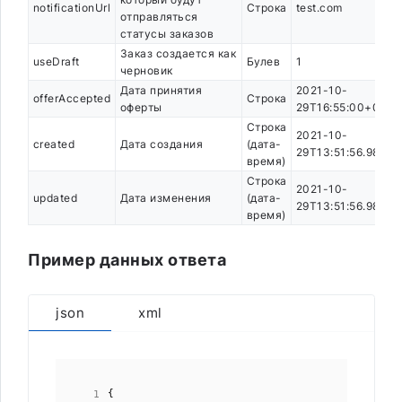
notificationUrl
Строка
test.com
отправляться
статусы заказов
Заказ создается как
useDraft
Булев
1
черновик
Дата принятия
2021-10-
offerAccepted
Строка
оферты
29T16:55:00+03:0
Строка
2021-10-
created
Дата создания
(дата-
29T13:51:56.987Z
время)
Строка
2021-10-
updated
Дата изменения
(дата-
29T13:51:56.987Z
время)
Пример данных ответа
json
xml
{