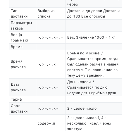
через
Тип
Выбор из
Доставка до двери Доставка
доставки
списка
до ПВЗ Все способы
Параметры
заказа
Вес (в
>, >=, <, <=, =
Вес. Значение 1000 = 1 кг
граммах)
Время
Время по Москве. /
Сравнивается время, когда
Время
>, >=, <, <=
был сделан расчет в нашей
расчета
системе. Т.е. сравнение по
текущему времени.
День недели. /
Дата
>, >=, <, <=
Сравнивается по дню
расчета
недели даты приёма груза.
Тариф
Срок
>, >=, <, <=
2 - целое число
доставки
2 - целое число 1, 4 -
содержит
несколько чисел, через
запятую