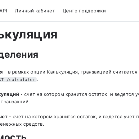
API
Личный кабинет
Центр поддержки
ькуляция
деления
я
- в рамках опции Калькуляция, транзакцией считается 
.
ST /calculator
куляций
- счет на котором хранится остаток, и ведется у
 транзакций.
чет
- счет на котором хранится остаток, и ведется учет
денежных средств.
мость