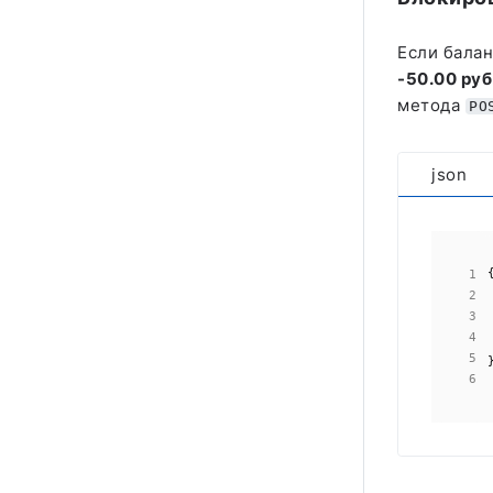
Если бала
-50.00 руб
метода
PO
json