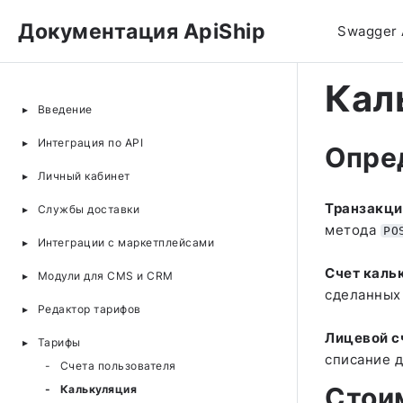
Документация ApiShip
Swagger 
Кал
Введение
Интеграция по API
Опре
Личный кабинет
Транзакци
Службы доставки
метода
PO
Интеграции с маркетплейсами
Счет каль
Модули для CMS и CRM
сделанных
Редактор тарифов
Лицевой с
Тарифы
списание 
Счета пользователя
Стои
Калькуляция