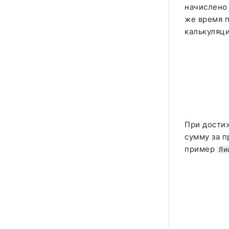
начислен
же время 
калькуляци
При достиж
сумму за п
пример
Ли