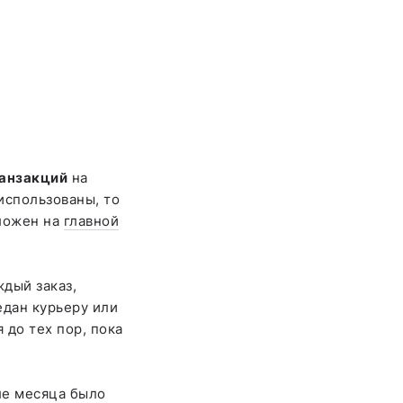
ранзакций
на
использованы, то
ложен на
главной
ждый заказ,
едан курьеру или
 до тех пор, пока
ле месяца было