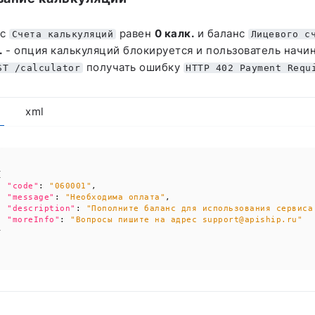
нс
равен
0 калк.
и баланс
Счета калькуляций
Лицевого с
.
- опция калькуляций блокируется и пользователь начин
получать ошибку
ST /calculator
HTTP 402 Payment Requ
xml
{
"code"
:
"060001"
,
"message"
:
"Необходима оплата"
,
"description"
:
"Пополните баланс для использования сервиса
"moreInfo"
:
"Вопросы пишите на адрес support@apiship.ru"
}