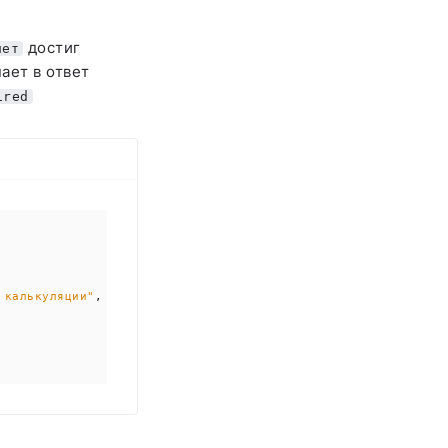
достиг
чет
ает в ответ
ired
 калькуляции"
,